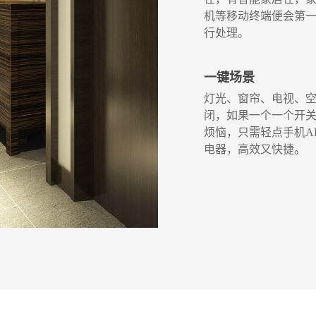
机等移动终端便会第
行处理。
一键场景
灯光、窗帘、电视、
闭，如果一个一个开
烦恼，只需轻点手机A
电器，高效又快捷。