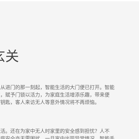
玄关
，从进门的那一刻起，智能生活的大门便已打开。智能
式，赋予门锁以活力，为家庭生活增添乐趣，带来便
带钥匙，客人来访无人等意外情况将不再烦恼。
生活。还在为家中无人时家里的安全感到担忧？人不
家庭安全亦无需困扰。一旦家中出现异常情况，智能手