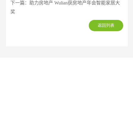
下一篇：助力房地产 Wulian获房地产年会智能家居大
奖
返回列表
招商加盟
欢迎有志于开拓智能家居市场的
企业合作加盟
服务支持
提供专业的技术支持和咨询服务