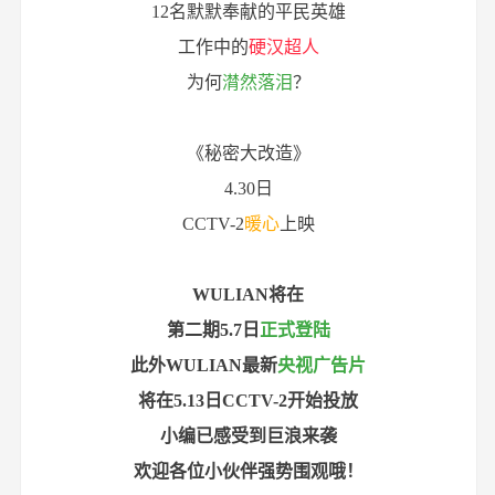
12名默默奉献的平民英雄
工作中的
硬汉超人
为何
潸然落泪
？
《秘密大改造》
4.30日
CCTV-2
暖心
上映
WULIAN将在
第二期5.7日
正式登陆
此外WULIAN最新
央视广告片
将在5.13日CCTV-2开始投放
小编已感受到巨浪来袭
欢迎各位小伙伴强势围观哦！